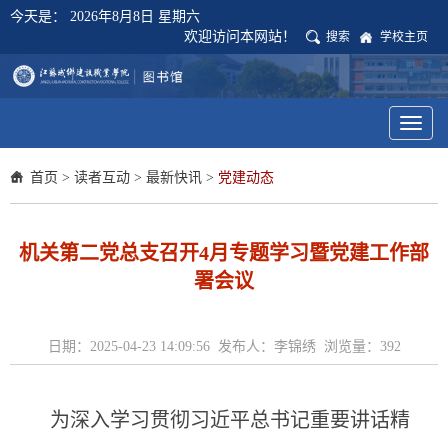
今天是：
2026年8月8日 星期六
欢迎访问本网站！
搜索
学校主页
Toggl
naviga
首页
>
读者互动
>
最新快讯
>
党建动态
机关第二党总支召开4月专题学习暨党建工作部
署会议
日期：2025-04-23 14:09:56 发布人：李锦绣 浏览量：
392
为深入学习贯彻习近平总书记重要讲话精