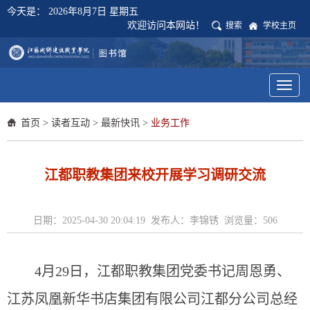
今天是：
2026年8月7日 星期五
欢迎访问本网站！
搜索
学校主页
Toggl
naviga
首页
>
读者互动
>
最新快讯
>
业务工作
江都职教集团来校开展学习调研交流
日期：2025-04-30 20:04:19 发布人：李锦锈 浏览量：
506
4月29日，江都职教集团党委书记周恩勇、
江苏凤凰新华书店集团有限公司江都分公司总经